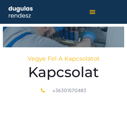
Vegye Fel A Kapcsolatot
Kapcsolat
+36301570483